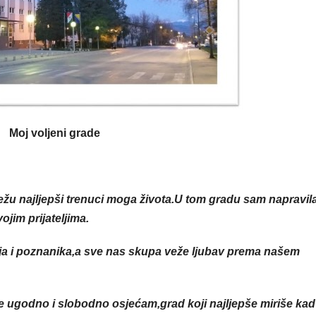
Moj voljeni grade
ežu najljepši trenuci moga života.U tom gradu sam napravil
ojim prijateljima.
ja i poznanika,a sve nas skupa veže ljubav prema našem
se ugodno i slobodno osjećam,grad koji najljepše miriše kad