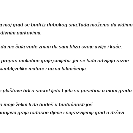
ara moj grad se budi iz dubokog sna.Tada možemo da vidimo
m divnim parkovima.
da me čula vode,znam da sam blizu svoje avlije i kuće.
 prepun omladine,graje,smijeha.,jer se tada odvijaju razne
sambli,velike mature i razna takmičenja.
e plaštove hrli u susret ljetu Ljeta su posebna u mom gradu.
o moje želim ti da budeš u budućnosti još
punjava graja radosne djece i najrazvijeniji grad u državi.