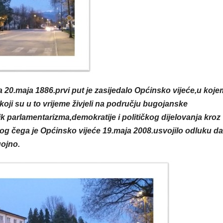
a 20.maja 1886.prvi put je zasijedalo Općinsko vijeće,u koje
,koji su u to vrijeme živjeli na području bugojanske
k parlamentarizma,demokratije i političkog dijelovanja kroz
bog čega je Općinsko vijeće 19.maja 2008.usvojilo odluku da
gojno.