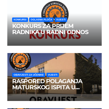
KONKURSI
OGLASNA PLOČA
VIJESTI
KONKURS ZA PRIJEM
RADNIKA U RADNI ODNOS
OBAVIJESTI ZA UČENIKE
VIJESTI
RASPORED POLAGANJA
MATURSKOG ISPITA U
JUNSKOM ISPITNOM ROKU