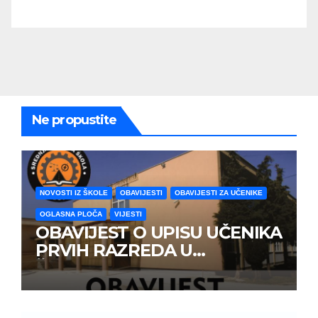
Ne propustite
NOVOSTI IZ ŠKOLE
OBAVIJESTI
OBAVIJESTI ZA UČENIKE
OGLASNA PLOČA
VIJESTI
OBAVIJEST O UPISU UČENIKA
PRVIH RAZREDA U
ŠKOLSKOJ 2026/2027
GODINE