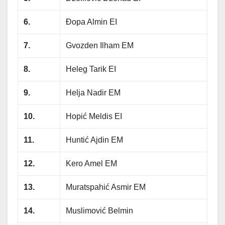
6.
Đopa Almin EI
7.
Gvozden Ilham EM
8.
Heleg Tarik EI
9.
Helja Nadir EM
10.
Hopić Meldis EI
11.
Huntić Ajdin EM
12.
Kero Amel EM
13.
Muratspahić Asmir EM
14.
Muslimović Belmin