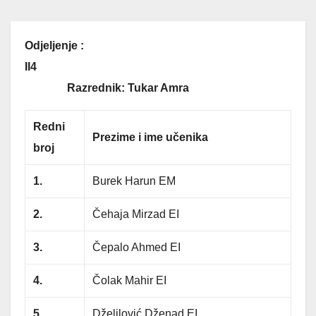
Odjeljenje :
II4
Razrednik: Tukar Amra
Redni
Prezime i ime učenika
broj
1.
Burek Harun EM
2.
Čehaja Mirzad EI
3.
Čepalo Ahmed EI
4.
Čolak Mahir EI
5.
Dželilović Dženad EI