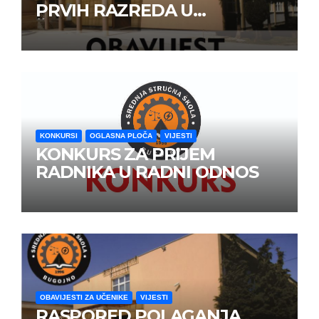
PRVIH RAZREDA U
ŠKOLSKOJ 2026/2027
GODINE
KONKURSI
OGLASNA PLOČA
VIJESTI
KONKURS ZA PRIJEM
RADNIKA U RADNI ODNOS
OBAVIJESTI ZA UČENIKE
VIJESTI
RASPORED POLAGANJA