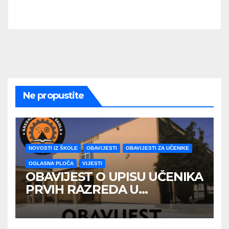
Ne propustite
NOVOSTI IZ ŠKOLE
OBAVIJESTI
OBAVIJESTI ZA UČENIKE
OGLASNA PLOČA
VIJESTI
OBAVIJEST O UPISU UČENIKA
PRVIH RAZREDA U
ŠKOLSKOJ 2026/2027
GODINE