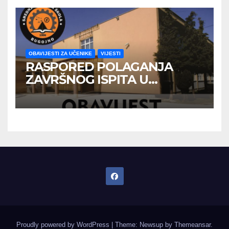
OBAVIJESTI ZA UČENIKE
VIJESTI
RASPORED POLAGANJA
ZAVRŠNOG ISPITA U
JUNSKOM ISPITNOM ROKU
Proudly powered by WordPress
|
Theme: Newsup by
Themeansar
.