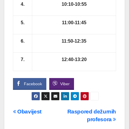
4.
10:10-10:55
5.
11:00-11:45
6.
11:50-12:35
7.
12:40-13:20
Facebook
Viber
Navigacija
Obavijest
Raspored dežurnih
profesora
članaka