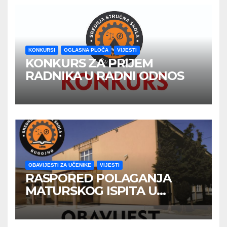
KONKURSI
OGLASNA PLOČA
VIJESTI
KONKURS ZA PRIJEM
RADNIKA U RADNI ODNOS
OBAVIJESTI ZA UČENIKE
VIJESTI
RASPORED POLAGANJA
MATURSKOG ISPITA U
JUNSKOM ISPITNOM ROKU