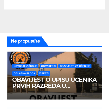
Ne propustite
NOVOSTI IZ ŠKOLE
OBAVIJESTI
OBAVIJESTI ZA UČENIKE
OGLASNA PLOČA
VIJESTI
OBAVIJEST O UPISU UČENIKA
PRVIH RAZREDA U
ŠKOLSKOJ 2026/2027
GODINE