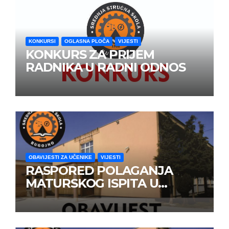
KONKURSI
OGLASNA PLOČA
VIJESTI
KONKURS ZA PRIJEM
RADNIKA U RADNI ODNOS
OBAVIJESTI ZA UČENIKE
VIJESTI
RASPORED POLAGANJA
MATURSKOG ISPITA U
JUNSKOM ISPITNOM ROKU