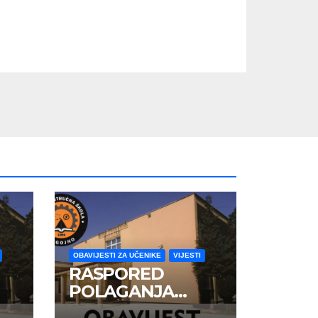
OBAVIJESTI ZA UČENIKE
VIJESTI
RASPORED
POLAGANJA
ZAVRŠNOG ISPITA