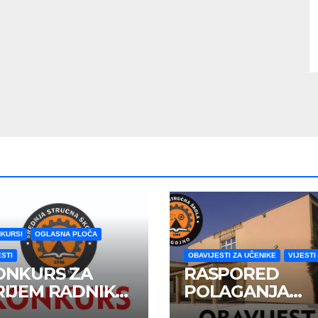
KURSI
OGLASNA PLOČA
ESTI
OBAVIJESTI ZA UČENIKE
VIJESTI
ONKURS ZA
RASPORED
RIJEM RADNIKA
POLAGANJA
 RADNI ODNOS
MATURSKOG