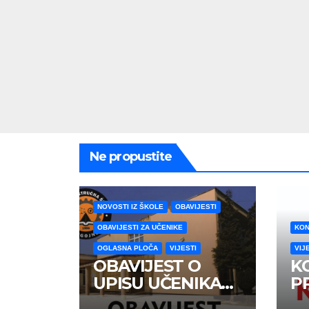
Ne propustite
NOVOSTI IZ ŠKOLE
OBAVIJESTI
OBAVIJESTI ZA UČENIKE
KON
OGLASNA PLOČA
VIJESTI
VIJ
OBAVIJEST O
K
UPISU UČENIKA
P
PRVIH RAZREDA
U