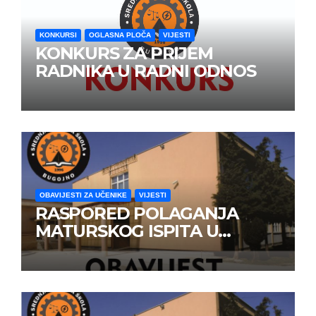
KONKURSI
OGLASNA PLOČA
VIJESTI
KONKURS ZA PRIJEM
RADNIKA U RADNI ODNOS
OBAVIJESTI ZA UČENIKE
VIJESTI
RASPORED POLAGANJA
MATURSKOG ISPITA U
JUNSKOM ISPITNOM ROKU