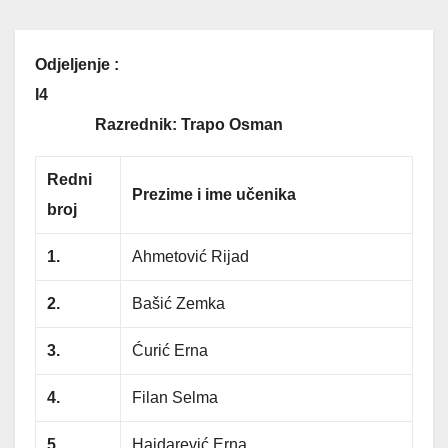
Odjeljenje :
I4
Razrednik: Trapo Osman
Redni
Prezime i ime učenika
broj
1.
Ahmetović Rijad
2.
Bašić Zemka
3.
Ćurić Erna
4.
Filan Selma
5.
Hajdarević Erna