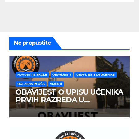
Ne propustite
NOVOSTI IZ ŠKOLE
OBAVIJESTI
OBAVIJESTI ZA UČENIKE
OGLASNA PLOČA
VIJESTI
OBAVIJEST O UPISU UČENIKA
PRVIH RAZREDA U
ŠKOLSKOJ 2026/2027
GODINE