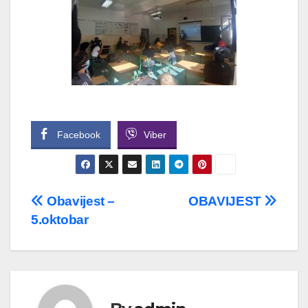
Facebook
Viber
Navigacija
Obavijest –
OBAVIJEST
5.oktobar
članaka