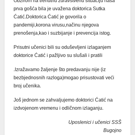
Obzirom na trenutnu zdravstvenu situaciju naša
prva gošća bila je uvažena doktorica Sutka
Ćatić.Doktorica Ćatić je govorila o
pandemiji,korona virusu,načinu njegova
prenošenja,kao i suzbijanje i prevencija istog.
Prisutni učenici bili su oduševljeni izlaganjem
doktorice Ćatić i pažljivo su slušali i pratili
.Izražavamo žaljenje što predavanju nije (iz
bezbjednosnih razloga)mogao prisustovati veći
broj učenika.
Još jednom se zahvaljujemo doktorici Ćatić na
izdvojenom vremenu i odličnom izlaganju.
Uposlenici i učenici SSŠ
Bugojno