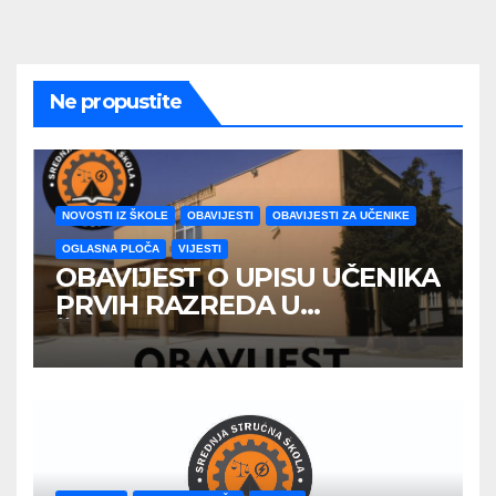
Ne propustite
NOVOSTI IZ ŠKOLE
OBAVIJESTI
OBAVIJESTI ZA UČENIKE
OGLASNA PLOČA
VIJESTI
OBAVIJEST O UPISU UČENIKA
PRVIH RAZREDA U
ŠKOLSKOJ 2026/2027
GODINE