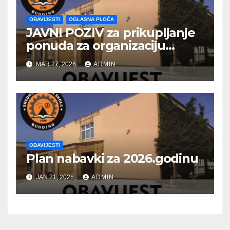
OBAVIJESTI
OGLASNA PLOČA
JAVNI POZIV za prikupljanje
ponuda za organizaciju
višednevne školske
MAR 27, 2026
ADMIN
ekskurzije
OBAVIJESTI
Plan nabavki za 2026.godinu
JAN 21, 2026
ADMIN