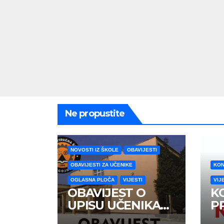
Ne propustite
NOVOSTI IZ ŠKOLE
OBAVIJESTI
OBAVIJESTI ZA UČENIKE
KON
OGLASNA PLOČA
VIJESTI
VIJ
OBAVIJEST O
K
UPISU UČENIKA
P
PRVIH RAZREDA
U