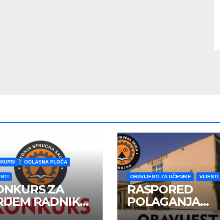
KURSI
OGLASNA PLOČA
ESTI
OBAVIJESTI ZA UČENIKE
VIJESTI
ONKURS ZA
RASPORED
RIJEM RADNIKA
POLAGANJA
 RADNI ODNOS
MATURSKOG