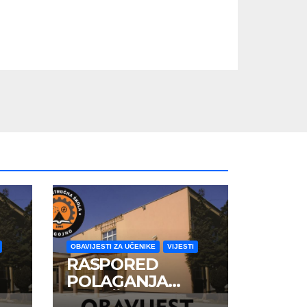
OBAVIJESTI ZA UČENIKE
VIJESTI
RASPORED
POLAGANJA
ZAVRŠNOG ISPITA