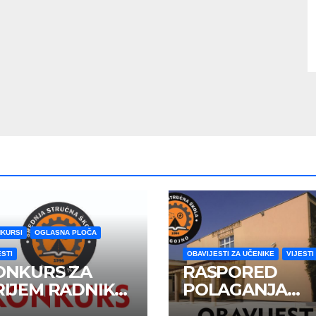
KURSI
OGLASNA PLOČA
ESTI
OBAVIJESTI ZA UČENIKE
VIJESTI
ONKURS ZA
RASPORED
RIJEM RADNIKA
POLAGANJA
 RADNI ODNOS
MATURSKOG