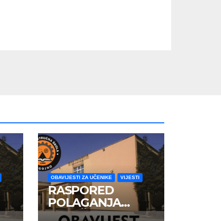
OBAVIJESTI ZA UČENIKE
VIJESTI
RASPORED
POLAGANJA
ZAVRŠNOG ISPITA