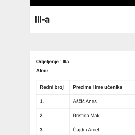
III-a
Odjeljenje : IIIa 
Almir
Redni broj
Prezime i ime učenika
1.
Aščić Anes
2.
Bristina Mak
3.
Čajdin Amel