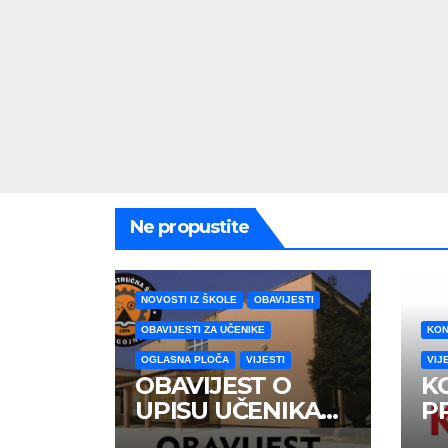
Ne propustite
NOVOSTI IZ ŠKOLE
OBAVIJESTI
OBAVIJESTI ZA UČENIKE
KON
OGLASNA PLOČA
VIJESTI
VIJ
OBAVIJEST O
K
UPISU UČENIKA
P
PRVIH RAZREDA
U