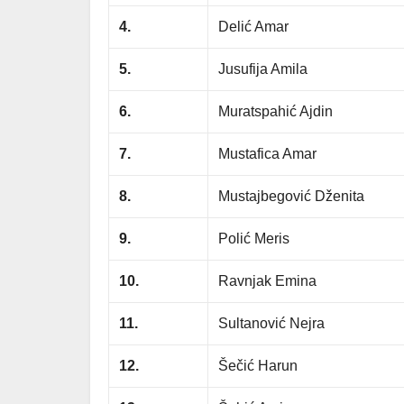
4.
Delić Amar
5.
Jusufija Amila
6.
Muratspahić Ajdin
7.
Mustafica Amar
8.
Mustajbegović Dženita
9.
Polić Meris
10.
Ravnjak Emina
11.
Sultanović Nejra
12.
Šečić Harun