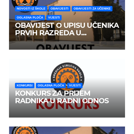
NOVOSTI IZ ŠKOLE
OBAVIJESTI
OBAVIJESTI ZA UČENIKE
OGLASNA PLOČA
VIJESTI
OBAVIJEST O UPISU UČENIKA
PRVIH RAZREDA U
ŠKOLSKOJ 2026/2027
GODINE
KONKURSI
OGLASNA PLOČA
VIJESTI
KONKURS ZA PRIJEM
RADNIKA U RADNI ODNOS