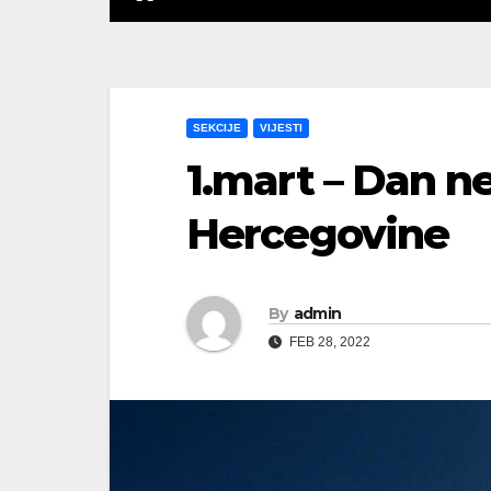
SEKCIJE
VIJESTI
1.mart – Dan n
Hercegovine
By
admin
FEB 28, 2022