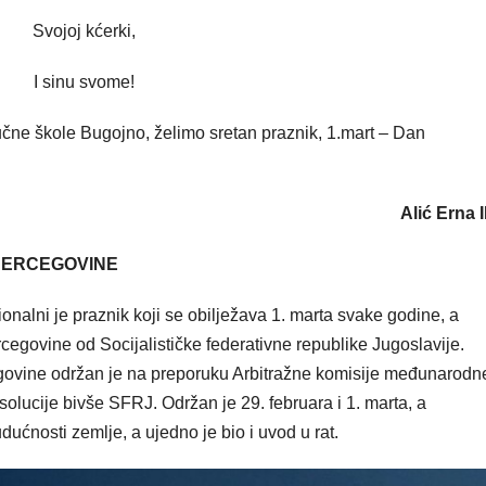
Svojoj kćerki,
I sinu svome!
čne škole Bugojno, želimo sretan praznik, 1.mart – Dan
Alić Erna I
 HERCEGOVINE
nalni je praznik koji se obilježava 1. marta svake godine, a
cegovine od Socijalističke federativne republike Jugoslavije.
ovine održan je na preporuku Arbitražne komisije međunarodn
isolucije bivše SFRJ. Održan je 29. februara i 1. marta, a
ućnosti zemlje, a ujedno je bio i uvod u rat.