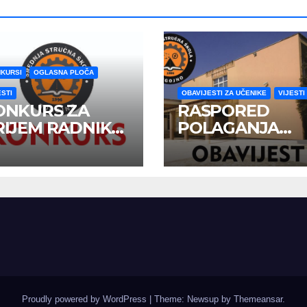
KURSI
OGLASNA PLOČA
ESTI
OBAVIJESTI ZA UČENIKE
VIJESTI
ONKURS ZA
RASPORED
RIJEM RADNIKA
POLAGANJA
 RADNI ODNOS
MATURSKOG
ISPITA U
JUNSKOM
ISPITNOM ROK
Proudly powered by WordPress
|
Theme: Newsup by
Themeansar
.