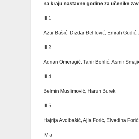
na kraju nastavne godine za učenike zav
III 1
Azur Bašić, Dizdar Đelilović, Emrah Gudić,
III 2
Adnan Omeragić, Tahir Behlić, Asmir Smaji
III 4
Belmin Muslimović, Harun Burek
III 5
Hajrija Avdibašić, Ajla Forić, Elvedina Fori
IV a