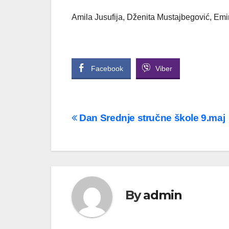
Amila Jusufija, Dženita Mustajbegović, Em
Facebook
Viber
Navigacija
Dan Srednje stručne škole 9.maj
članaka
By
admin