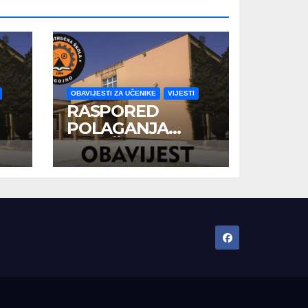
OBAVIJESTI ZA UČENIKE
VIJESTI
RASPORED
POLAGANJA
ZAVRŠNOG ISPITA
U JUNSKOM
ISPITNOM ROKU
U