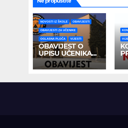
Ne propustite
NOVOSTI IZ ŠKOLE
OBAVIJESTI
OBAVIJESTI ZA UČENIKE
KON
OGLASNA PLOČA
VIJESTI
VIJ
OBAVIJEST O
K
UPISU UČENIKA
P
PRVIH RAZREDA
U
U ŠKOLSKOJ
2026/2027
GODINE