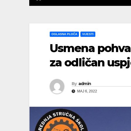
OGLASNA PLOČA
VIJESTI
Usmena pohval
za odličan usp
By
admin
MAJ 6, 2022