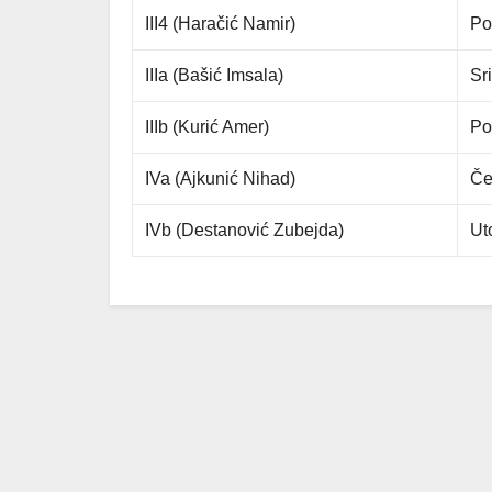
III4 (Haračić Namir)
Po
IIIa (Bašić Imsala)
Sr
IIIb (Kurić Amer)
Po
IVa (Ajkunić Nihad)
Če
IVb (Destanović Zubejda)
Ut