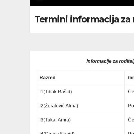
Termini informacija za 
Informacije za rodite
Razred
te
I1(Tihak Rašid)
Če
I2(Ždralović Alma)
Po
I3(Tukar Amra)
Če
I4(Crnica Nahid)
Po