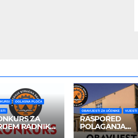
KURSI
OGLASNA PLOČA
ESTI
OBAVIJESTI ZA UČENIKE
VIJESTI
ONKURS ZA
RASPORED
RIJEM RADNIKA
POLAGANJA
 RADNI ODNOS
MATURSKOG