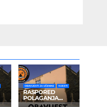
OBAVIJESTI ZA UČENIKE
VIJESTI
RASPORED
POLAGANJA
ZAVRŠNOG ISPITA