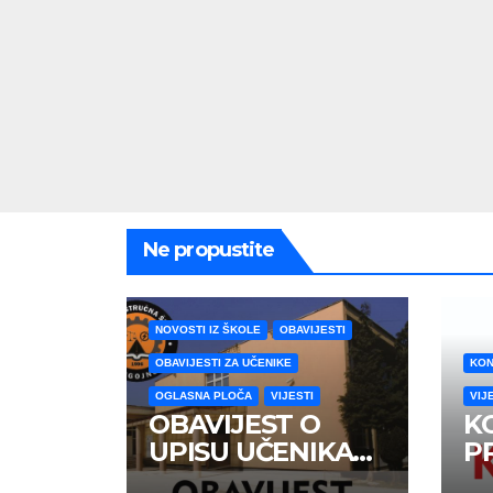
Ne propustite
NOVOSTI IZ ŠKOLE
OBAVIJESTI
OBAVIJESTI ZA UČENIKE
KON
OGLASNA PLOČA
VIJESTI
VIJ
OBAVIJEST O
K
UPISU UČENIKA
P
PRVIH RAZREDA
U