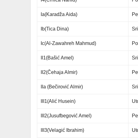
Ia(Karadža Aida)
Pe
Ib(Tica Dina)
Sr
Ic(Al-Zawahreh Mahmud)
Po
II1(Bašić Amel)
Sr
II2(Čehaja Almir)
Pe
IIa (Bečirović Almir)
Sr
III1(Alić Husein)
Ut
III2(Jusufbegović Amel)
Pe
III3(Velagić Ibrahim)
Ut