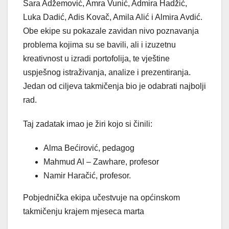
Sara Adžemović, Amra Vunić, Admira Hadžić,
Luka Dadić, Adis Kovač, Amila Alić i Almira Avdić.
Obe ekipe su pokazale zavidan nivo poznavanja
problema kojima su se bavili, ali i izuzetnu
kreativnost u izradi portofolija, te vještine
uspješnog istraživanja, analize i prezentiranja.
Jedan od ciljeva takmičenja bio je odabrati najbolji
rad.
Taj zadatak imao je žiri kojo si činili:
Alma Bećirović, pedagog
Mahmud Al – Zawhare, profesor
Namir Haračić, profesor.
Pobjednička ekipa učestvuje na općinskom
takmičenju krajem mjeseca marta