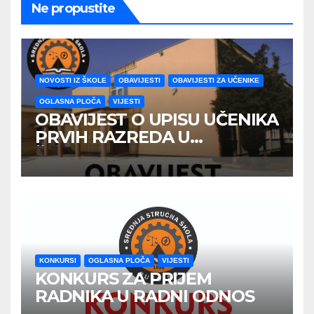
Ne propustite
NOVOSTI IZ ŠKOLE
OBAVIJESTI
OBAVIJESTI ZA UČENIKE
OGLASNA PLOČA
VIJESTI
OBAVIJEST O UPISU UČENIKA
PRVIH RAZREDA U
ŠKOLSKOJ 2026/2027
GODINE
KONKURSI
OGLASNA PLOČA
VIJESTI
KONKURS ZA PRIJEM
RADNIKA U RADNI ODNOS