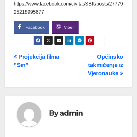
https://www.facebook.com/civitasSBK/posts/27779
25218995677
Facebook
Viber
Navigacija
Projekcija filma
Općinsko
”Sin”
takmičenje iz
članaka
Vjeronauke
By
admin