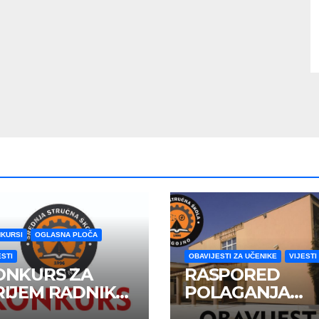
KURSI
OGLASNA PLOČA
ESTI
OBAVIJESTI ZA UČENIKE
VIJESTI
ONKURS ZA
RASPORED
RIJEM RADNIKA
POLAGANJA
 RADNI ODNOS
MATURSKOG