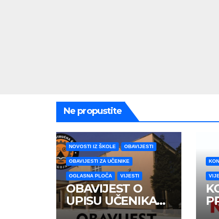
Ne propustite
NOVOSTI IZ ŠKOLE
OBAVIJESTI
OBAVIJESTI ZA UČENIKE
KON
OGLASNA PLOČA
VIJESTI
VIJ
OBAVIJEST O
K
UPISU UČENIKA
P
PRVIH RAZREDA
U