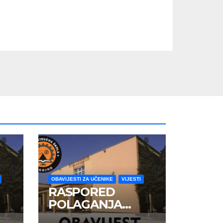
OBAVIJESTI ZA UČENIKE
VIJESTI
RASPORED
POLAGANJA
ZAVRŠNOG ISPITA