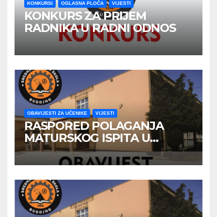
KONKURSI
OGLASNA PLOČA
VIJESTI
KONKURS ZA PRIJEM
RADNIKA U RADNI ODNOS
OBAVIJESTI ZA UČENIKE
VIJESTI
RASPORED POLAGANJA
MATURSKOG ISPITA U
JUNSKOM ISPITNOM ROKU