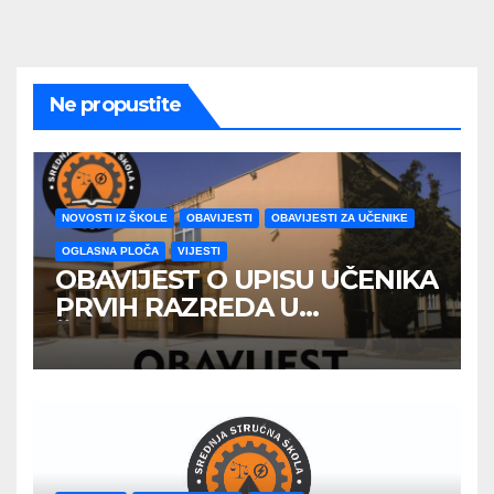
Ne propustite
NOVOSTI IZ ŠKOLE
OBAVIJESTI
OBAVIJESTI ZA UČENIKE
OGLASNA PLOČA
VIJESTI
OBAVIJEST O UPISU UČENIKA
PRVIH RAZREDA U
ŠKOLSKOJ 2026/2027
GODINE