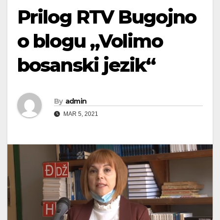
Prilog RTV Bugojno
o blogu „Volimo
bosanski jezik“
By
admin
MAR 5, 2021