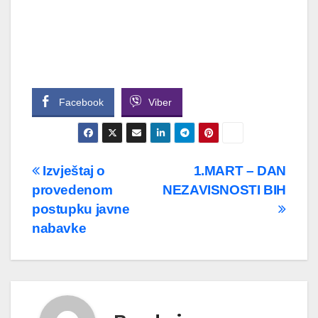
Facebook
Viber
Navigacija
Izvještaj o
1.MART – DAN
provedenom
NEZAVISNOSTI BIH
članaka
postupku javne
nabavke