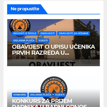
Ne propustite
NOVOSTI IZ ŠKOLE
OBAVIJESTI
OBAVIJESTI ZA UČENIKE
OGLASNA PLOČA
VIJESTI
OBAVIJEST O UPISU UČENIKA
PRVIH RAZREDA U
ŠKOLSKOJ 2026/2027
GODINE
KONKURSI
OGLASNA PLOČA
VIJESTI
KONKURS ZA PRIJEM
RADNIKA U RADNI ODNOS