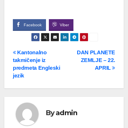
Facebook
Viber
Navigacija
Kantonalno
DAN PLANETE
takmičenje iz
ZEMLJE – 22.
članaka
predmeta Engleski
APRIL
jezik
By
admin