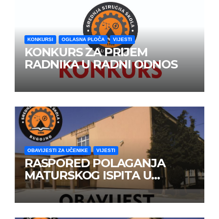
KONKURSI
OGLASNA PLOČA
VIJESTI
KONKURS ZA PRIJEM
RADNIKA U RADNI ODNOS
OBAVIJESTI ZA UČENIKE
VIJESTI
RASPORED POLAGANJA
MATURSKOG ISPITA U
JUNSKOM ISPITNOM ROKU