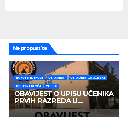
Ne propustite
NOVOSTI IZ ŠKOLE
OBAVIJESTI
OBAVIJESTI ZA UČENIKE
OGLASNA PLOČA
VIJESTI
OBAVIJEST O UPISU UČENIKA
PRVIH RAZREDA U
ŠKOLSKOJ 2026/2027
GODINE