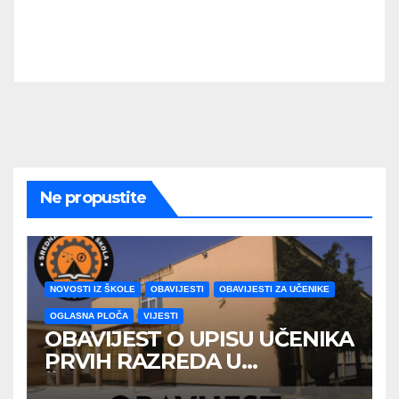
Ne propustite
NOVOSTI IZ ŠKOLE
OBAVIJESTI
OBAVIJESTI ZA UČENIKE
OGLASNA PLOČA
VIJESTI
OBAVIJEST O UPISU UČENIKA
PRVIH RAZREDA U
ŠKOLSKOJ 2026/2027