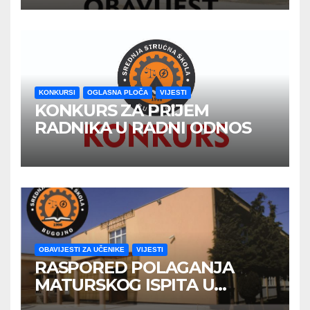
GODINE
KONKURSI
OGLASNA PLOČA
VIJESTI
KONKURS ZA PRIJEM
RADNIKA U RADNI ODNOS
OBAVIJESTI ZA UČENIKE
VIJESTI
RASPORED POLAGANJA
MATURSKOG ISPITA U
JUNSKOM ISPITNOM ROKU