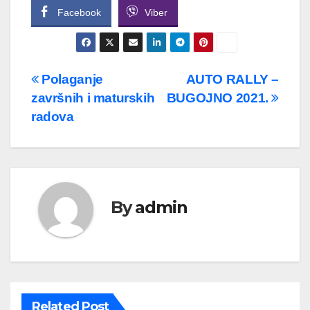
Facebook
Viber
Navigacija
Polaganje
AUTO RALLY –
završnih i maturskih
BUGOJNO 2021.
članaka
radova
By
admin
Related Post