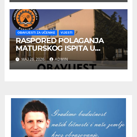
OBAVIJESTI ZA UČENIKE
VIJESTI
RASPORED POLAGANJA
MATURSKOG ISPITA U
JUNSKOM ISPITNOM ROKU
MAJ 26, 2026
ADMIN