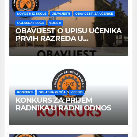
NOVOSTI IZ ŠKOLE
OBAVIJESTI
OBAVIJESTI ZA UČENIKE
OGLASNA PLOČA
VIJESTI
OBAVIJEST O UPISU UČENIKA
PRVIH RAZREDA U
ŠKOLSKOJ 2026/2027
GODINE
KONKURSI
OGLASNA PLOČA
VIJESTI
KONKURS ZA PRIJEM
RADNIKA U RADNI ODNOS