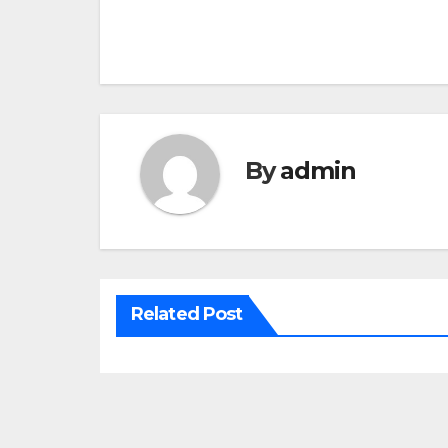
By
admin
Related Post