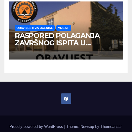
OBAVIJESTI ZA UČENIKE
VIJESTI
RASPORED POLAGANJA
ZAVRŠNOG ISPITA U
JUNSKOM ISPITNOM ROKU
Proudly powered by WordPress
|
Theme: Newsup by
Themeansar
.