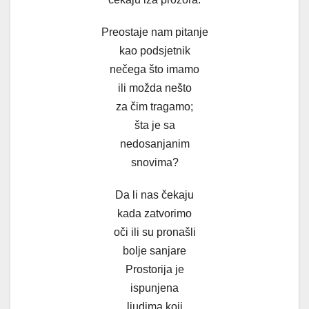
Preostaje nam pitanje
kao podsjetnik
nečega što imamo
ili možda nešto
za čim tragamo;
šta je sa
nedosanjanim
snovima?
Da li nas čekaju
kada zatvorimo
oči ili su pronašli
bolje sanjare
Prostorija je
ispunjena
ljudima koji