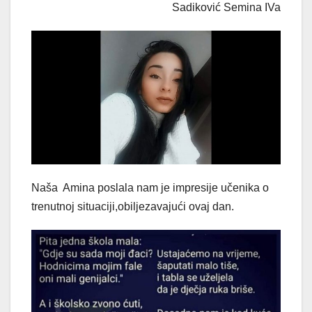
Sadiković Semina IVa
Naša Amina poslala nam je impresije učenika o
trenutnoj situaciji,obiljezavajući ovaj dan.