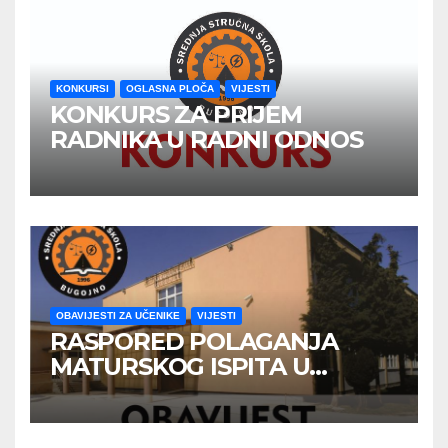
KONKURSI
OGLASNA PLOČA
VIJESTI
KONKURS ZA PRIJEM
RADNIKA U RADNI ODNOS
OBAVIJESTI ZA UČENIKE
VIJESTI
RASPORED POLAGANJA
MATURSKOG ISPITA U
JUNSKOM ISPITNOM ROKU