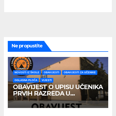
Ne propustite
NOVOSTI IZ ŠKOLE
OBAVIJESTI
OBAVIJESTI ZA UČENIKE
OGLASNA PLOČA
VIJESTI
OBAVIJEST O UPISU UČENIKA
PRVIH RAZREDA U
ŠKOLSKOJ 2026/2027
GODINE