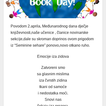
Povodom 2.aprila, Međunarodnog dana dječje
književnosti,naše učenice , članice novinarske
sekcije,dale su skroman doprinos ovom prigodom
iz “Seminine sehare” ponovo,novo otkano ruho.
Emocije iza zidova
Zatvoreni smo
sa glasnim mislima
iza čvrstih zidina
tkani od samoće
i nedostatka moći.
Snovi nas
čekaju iza prozora.