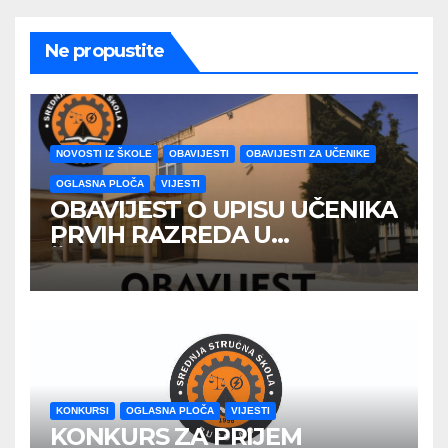
Ne propustite
NOVOSTI IZ ŠKOLE
OBAVIJESTI
OBAVIJESTI ZA UČENIKE
OGLASNA PLOČA
VIJESTI
OBAVIJEST O UPISU UČENIKA
PRVIH RAZREDA U
ŠKOLSKOJ 2026/2027
GODINE
KONKURSI
OGLASNA PLOČA
VIJESTI
KONKURS ZA PRIJEM