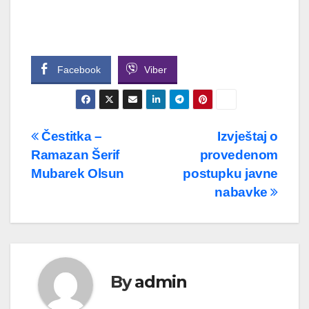
Facebook
Viber
Navigacija
Čestitka –
Izvještaj o
Ramazan Šerif
provedenom
članaka
Mubarek Olsun
postupku javne
nabavke
By
admin