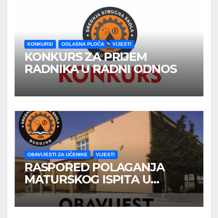
KONKURSI
OGLASNA PLOČA
VIJESTI
KONKURS ZA PRIJEM
RADNIKA U RADNI ODNOS
OBAVIJESTI ZA UČENIKE
VIJESTI
RASPORED POLAGANJA
MATURSKOG ISPITA U
JUNSKOM ISPITNOM ROKU