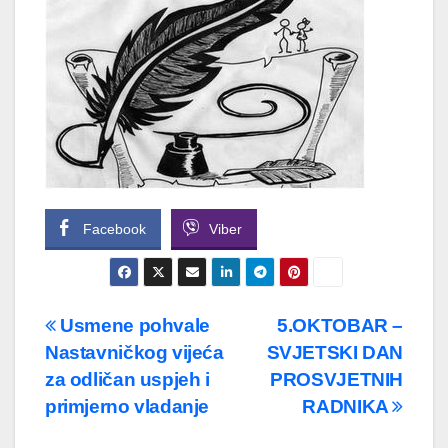
Facebook
Viber
Navigacija
Usmene pohvale
5.OKTOBAR –
Nastavničkog vijeća
SVJETSKI DAN
članaka
za odličan uspjeh i
PROSVJETNIH
primjerno vladanje
RADNIKA