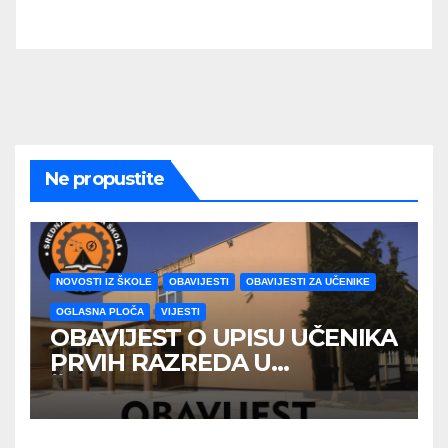
Ne propustite
NOVOSTI IZ ŠKOLE
OBAVIJESTI
OBAVIJESTI ZA UČENIKE
OGLASNA PLOČA
VIJESTI
OBAVIJEST O UPISU UČENIKA
PRVIH RAZREDA U
ŠKOLSKOJ 2026/2027
GODINE