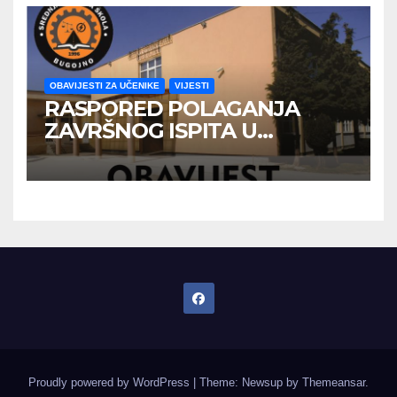
OBAVIJESTI ZA UČENIKE
VIJESTI
RASPORED POLAGANJA
ZAVRŠNOG ISPITA U
JUNSKOM ISPITNOM ROKU
Proudly powered by WordPress
|
Theme: Newsup by
Themeansar
.