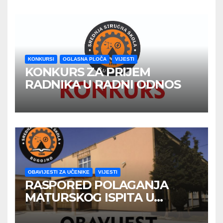
KONKURSI
OGLASNA PLOČA
VIJESTI
KONKURS ZA PRIJEM
RADNIKA U RADNI ODNOS
OBAVIJESTI ZA UČENIKE
VIJESTI
RASPORED POLAGANJA
MATURSKOG ISPITA U
JUNSKOM ISPITNOM ROKU