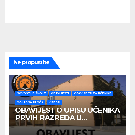
Ne propustite
NOVOSTI IZ ŠKOLE
OBAVIJESTI
OBAVIJESTI ZA UČENIKE
OGLASNA PLOČA
VIJESTI
OBAVIJEST O UPISU UČENIKA
PRVIH RAZREDA U
ŠKOLSKOJ 2026/2027
GODINE