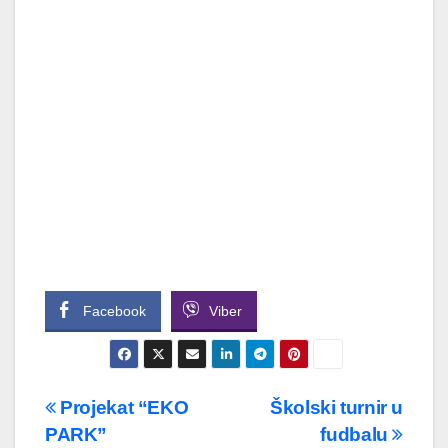
Facebook
Viber
Navigacija
Projekat “EKO
Školski turnir u
PARK”
fudbalu