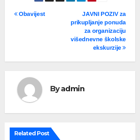
Navigacija
Obavijest
JAVNI POZIV za
prikupljanje ponuda
članaka
za organizaciju
višednevne školske
ekskurzije
By
admin
Related Post