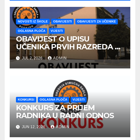
NOVOSTI IZ ŠKOLE
OBAVIJESTI
OBAVIJESTI ZA UČENIKE
OGLASNA PLOČA
VIJESTI
OBAVIJEST O UPISU
UČENIKA PRVIH RAZREDA U
ŠKOLSKOJ 2026/2027
JUL 2, 2026
ADMIN
GODINE
KONKURSI
OGLASNA PLOČA
VIJESTI
KONKURS ZA PRIJEM
RADNIKA U RADNI ODNOS
JUN 12, 2026
ADMIN