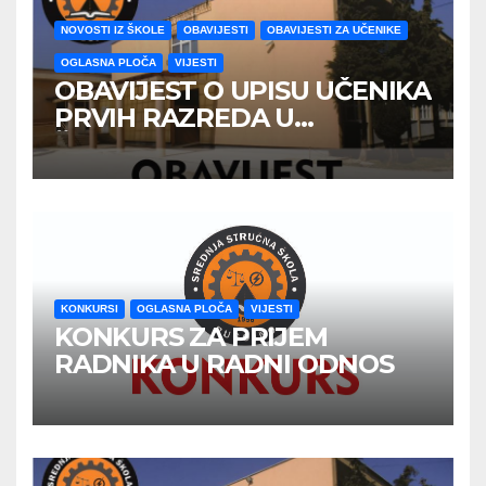
NOVOSTI IZ ŠKOLE
OBAVIJESTI
OBAVIJESTI ZA UČENIKE
OGLASNA PLOČA
VIJESTI
OBAVIJEST O UPISU UČENIKA
PRVIH RAZREDA U
ŠKOLSKOJ 2026/2027
GODINE
KONKURSI
OGLASNA PLOČA
VIJESTI
KONKURS ZA PRIJEM
RADNIKA U RADNI ODNOS