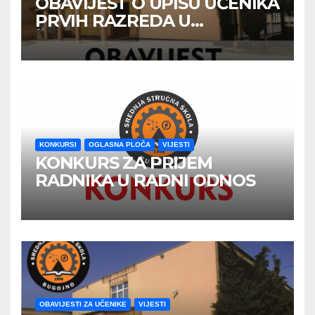
OBAVIJEST O UPISU UČENIKA
PRVIH RAZREDA U
ŠKOLSKOJ 2026/2027
GODINE
KONKURSI
OGLASNA PLOČA
VIJESTI
KONKURS ZA PRIJEM
RADNIKA U RADNI ODNOS
OBAVIJESTI ZA UČENIKE
VIJESTI