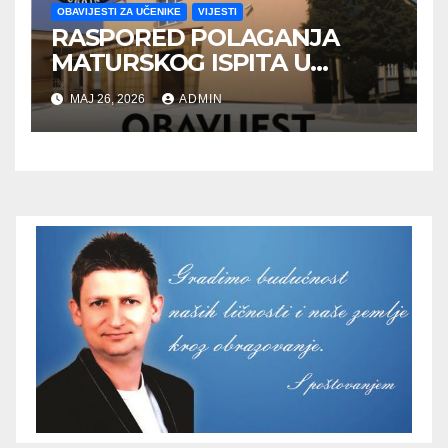
OBAVIJESTI ZA UČENIKE
VIJESTI
RASPORED POLAGANJA
MATURSKOG ISPITA U
JUNSKOM ISPITNOM ROKU
MAJ 26, 2026
ADMIN