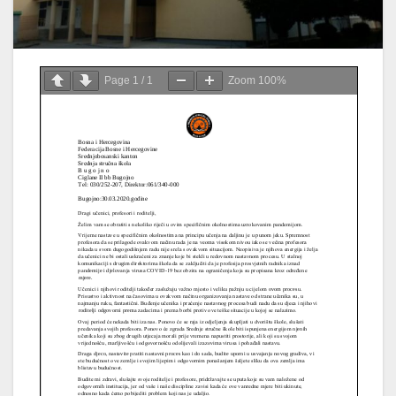
Page
1
/
1
Zoom
100%