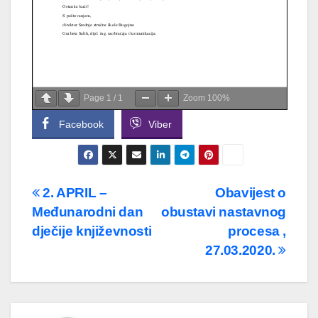
Page
1
/
1
Zoom
100%
Facebook
Viber
Navigacija
2. APRIL –
Obavijest o
Međunarodni dan
obustavi nastavnog
članaka
dječije književnosti
procesa ,
27.03.2020.