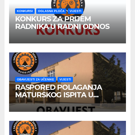
KONKURSI
OGLASNA PLOČA
VIJESTI
KONKURS ZA PRIJEM
RADNIKA U RADNI ODNOS
OBAVIJESTI ZA UČENIKE
VIJESTI
RASPORED POLAGANJA
MATURSKOG ISPITA U
JUNSKOM ISPITNOM ROKU