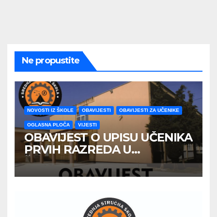
Ne propustite
NOVOSTI IZ ŠKOLE
OBAVIJESTI
OBAVIJESTI ZA UČENIKE
OGLASNA PLOČA
VIJESTI
OBAVIJEST O UPISU UČENIKA
PRVIH RAZREDA U
ŠKOLSKOJ 2026/2027
GODINE