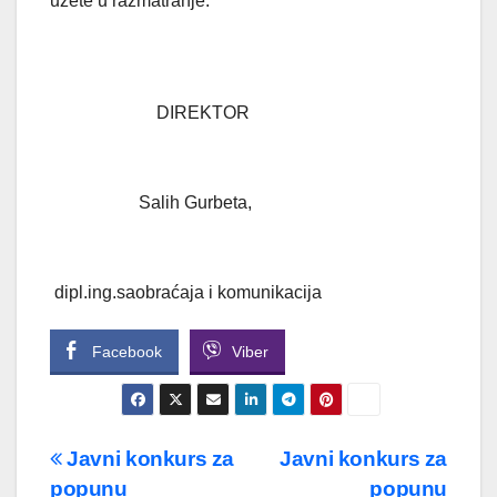
uzete u razmatranje.
DIREKTOR
Salih Gurbeta,
dipl.ing.saobraćaja i komunikacija
Facebook
Viber
Navigacija
Javni konkurs za
Javni konkurs za
popunu
popunu