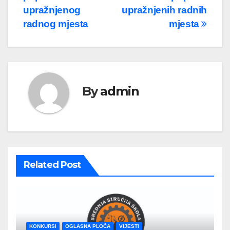
članaka
upražnjenog
upražnjenih radnih
radnog mjesta
mjesta
By
admin
Related Post
KONKURSI
OGLASNA PLOČA
VIJESTI