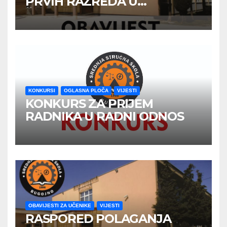
PRVIH RAZREDA U
ŠKOLSKOJ 2026/2027
GODINE
KONKURSI
OGLASNA PLOČA
VIJESTI
KONKURS ZA PRIJEM
RADNIKA U RADNI ODNOS
OBAVIJESTI ZA UČENIKE
VIJESTI
RASPORED POLAGANJA