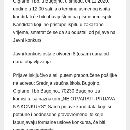
Ciglane II bb, u Bugojnu, u srijedu, 04.11.2020.
godine u 12,00 sati, a o terminu usmenog ispita
kandidati će biti obaviješteni na pismenom ispitu.
Kandidati koji ne pristupe ispitu u zakazano
vrijeme, smatrat će se da su odustali od prijave na
Javni konkurs.
Javni konkurs ostaje otvoren 8 (osam) dana od
dana objavljivanja.
Prijave isključivo slati putem preporučene pošiljke
na adresu: Srednja stručna škola Bugojno,
Ciglane II bb Bugojno., 70230 Bugojno za
komisiju, sa naznakom „NE OTVARATI- PRIJAVA
NA KONKURS“. Samo prijave kandidata koje su
potpune i podnesene pravovremeno, te koje
ispunjavaju formalne uslove konkursa, će biti